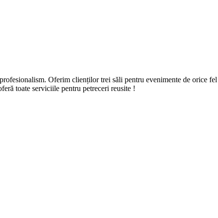
fesionalism. Oferim clienților trei săli pentru evenimente de orice fel : 
eră toate serviciile pentru petreceri reusite !